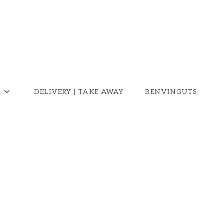
A
DELIVERY | TAKE AWAY
BENVINGUTS
2026_web