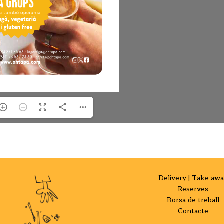
Delivery | Take aw
Reserves
Borsa de treball
Contacte