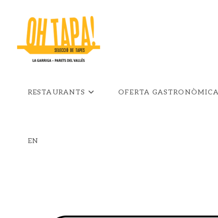
Vés
al
contingut
RESTAURANTS
OFERTA GASTRONÒMIC
EN