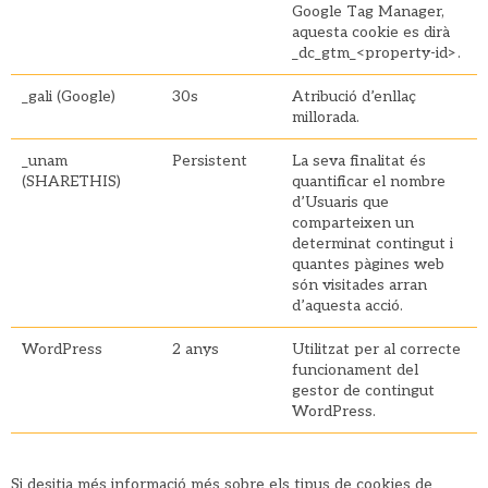
Google Tag Manager,
aquesta cookie es dirà
_dc_gtm_<property-id>.
_gali (Google)
30s
Atribució d’enllaç
millorada.
_unam
Persistent
La seva finalitat és
(SHARETHIS)
quantificar el nombre
d’Usuaris que
comparteixen un
determinat contingut i
quantes pàgines web
són visitades arran
d’aquesta acció.
WordPress
2 anys
Utilitzat per al correcte
funcionament del
gestor de contingut
WordPress.
Si desitja més informació més sobre els tipus de cookies de