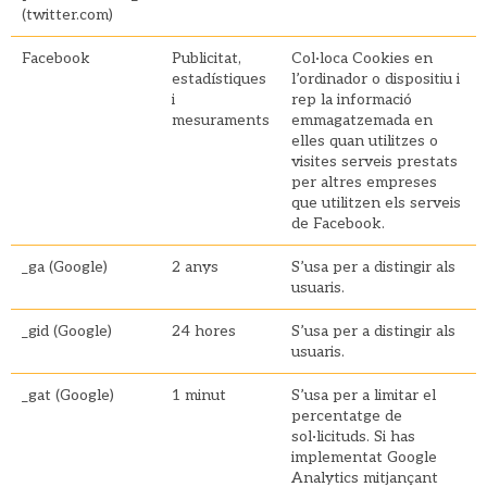
(twitter.com)
Facebook
Publicitat,
Col·loca Cookies en
estadístiques
l’ordinador o dispositiu i
i
rep la informació
mesuraments
emmagatzemada en
elles quan utilitzes o
visites serveis prestats
per altres empreses
que utilitzen els serveis
de Facebook.
_ga (Google)
2 anys
S’usa per a distingir als
usuaris.
_gid (Google)
24 hores
S’usa per a distingir als
usuaris.
_gat (Google)
1 minut
S’usa per a limitar el
percentatge de
sol·licituds. Si has
implementat Google
Analytics mitjançant