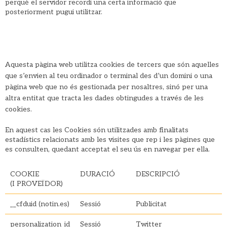
perquè el servidor recordi una certa informació que
posteriorment pugui utilitzar.
TIPUS DE COOKIES QUE UTILITZEM
Aquesta pàgina web utilitza cookies de tercers que són aquelles
que s’envien al teu ordinador o terminal des d’un domini o una
pàgina web que no és gestionada per nosaltres, sinó per una
altra entitat que tracta les dades obtingudes a través de les
cookies.
En aquest cas les Cookies són utilitzades amb finalitats
estadístics relacionats amb les visites que rep i les pàgines que
es consulten, quedant acceptat el seu ús en navegar per ella.
COOKIE
DURACIÓ
DESCRIPCIÓ
(I PROVEÏDOR)
__cfduid (notin.es)
Sessió
Publicitat
personalization_id
Sessió
Twitter