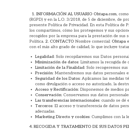
POLÍTICA DE PRIVACIDAD
1.
INFORMACIÓN AL USUARIO
Ohtapa.com
, como
(RGPD) y en la L.O. 3/2018, de 5 de diciembre, de pr
presente Política de Privacidad. En esta Política d
los compartimos, cómo los protegemos y sus opciones
recogidos por la empresa para la prestación de sus s
Política.
2. CONTACTO
Nombre comercial:
Ohtapa
e
con el más alto grado de calidad, lo que incluye trat
Legalidad
: Solo recopilaremos sus Datos personale
Minimización de datos
: Limitamos la recogida de
Limitación de la Finalidad
: Solo recogeremos sus 
Precisión
: Mantendremos sus datos personales ex
Seguridad de los Datos
: Aplicamos las medidas té
como divulgación o acceso no autorizado, la destruc
Acceso y Rectificación
: Disponemos de medios par
Conservación
: Conservamos sus datos personales 
Las transferencias internacionales
: cuando se dé 
Terceros
: El acceso y transferencia de datos per
adecuadas.
Marketing Directo y cookies
: Cumplimos con la le
4. RECOGIDA Y TRATAMIENTO DE SUS DATOS P