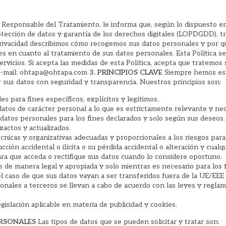
 Responsable del Tratamiento, le informa que, según lo dispuesto en
otección de datos y garantía de los derechos digitales (LOPDGDD), t
e Privacidad describimos cómo recogemos sus datos personales y por 
 en cuanto al tratamiento de sus datos personales. Esta Política se
ervicios. Si acepta las medidas de esta Política, acepta que tratemo
-mail: ohtapa@ohtapa.com
3. PRINCIPIOS CLAVE
Siempre hemos est
ar sus datos con seguridad y transparencia. Nuestros principios son:
s para fines específicos, explícitos y legítimos.
 datos de carácter personal a lo que es estrictamente relevante y nec
datos personales para los fines declarados y solo según sus deseos.
actos y actualizados.
cnicas y organizativas adecuadas y proporcionales a los riesgos para
ción accidental o ilícita o su pérdida accidental o alteración y cualqu
a que acceda o rectifique sus datos cuando lo considere oportuno.
de manera legal y apropiada y solo mientras es necesario para los f
el caso de que sus datos vayan a ser transferidos fuera de la UE/E
sonales a terceros se llevan a cabo de acuerdo con las leyes y reglam
gislación aplicable en materia de publicidad y cookies.
ERSONALES
Las tipos de datos que se pueden solicitar y tratar son: